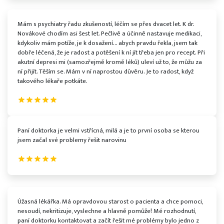
Mám s psychiatry řadu zkušeností, léčím se přes dvacet let. K dr.
Novákové chodím asi šest let. Pečlivě a účinně nastavuje medikaci,
kdykoliv mám potíže, je k dosažení… abych pravdu řekla, jsem tak
dobře léčená, že je radost a potěšení k ní jít třeba jen pro recept. Při
akutní depresi mi (samozřejmě kromě léků) uleví už to, že můžu za
ní přijít. Těším se. Mám v ní naprostou důvěru. Je to radost, když
takového lékaře potkáte.
Paní doktorka je velmi vstřícná, milá a je to první osoba se kterou
jsem začal své problemy řešit narovinu
Úžasná lékářka. Má opravdovou starost o pacienta a chce pomoci,
nesoudí, nekritizuje, vyslechne a hlavně pomůže! Mé rozhodnutí,
paní doktorku kontaktovat a začít řešit mé problémy bylo jedno z