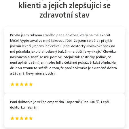
klienti a jejich zlepšující se
zdravotní stav
Prošla jsem rukama starého pana doktora, který na mě akorát
křičel. Vypěstoval ve mně takovou fóbii, že jsem se bála i přejít k
jinému lékaři. Již první návštěva u paní doktorky Novákové však na
mě působila jako blahodárný balzám na duši. Je vynikající. Člověku
naslouchá a snaží se mu pomoci. Stejně tak sestřičky. Jediné, co
není úplně ideální, je mnoho lidí v čekárně pokaždé, když přijdu. Na
druhou stranu to svědčí o tom, že paní doktorka je skutečně dobrá
a žádaná. Nevyměnila bych ji.
Paní doktorka je velice empatická .Doporučuji na 100 %. Lepší
doktorku neznám.