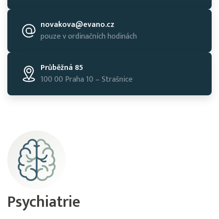
novakova@evano.cz
pouze v ordinačních hodinách
Průběžná 85
100 00 Praha 10 – Strašnice
Psychiatrie